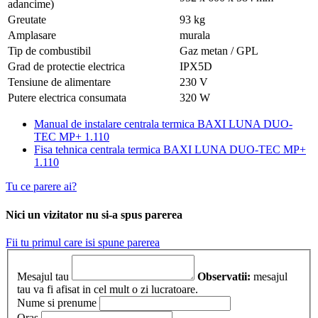
adancime)
Greutate
93 kg
Amplasare
murala
Tip de combustibil
Gaz metan / GPL
Grad de protectie electrica
IPX5D
Tensiune de alimentare
230 V
Putere electrica consumata
320 W
Manual de instalare centrala termica BAXI LUNA DUO-
TEC MP+ 1.110
Fisa tehnica centrala termica BAXI LUNA DUO-TEC MP+
1.110
Tu ce parere ai?
Nici un vizitator nu si-a spus parerea
Fii tu primul care isi spune parerea
Mesajul tau
Observatii:
mesajul
tau va fi afisat in cel mult o zi lucratoare.
Nume si prenume
Oras