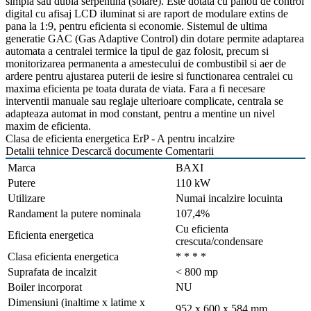
simpla sau dubla serpentina (solare). Este dotata cu panou de control
digital cu afisaj LCD iluminat si are raport de modulare extins de
pana la 1:9, pentru eficienta si economie. Sistemul de ultima
generatie GAC (Gas Adaptive Control) din dotare permite adaptarea
automata a centralei termice la tipul de gaz folosit, precum si
monitorizarea permanenta a amestecului de combustibil si aer de
ardere pentru ajustarea puterii de iesire si functionarea centralei cu
maxima eficienta pe toata durata de viata. Fara a fi necesare
interventii manuale sau reglaje ulterioare complicate, centrala se
adapteaza automat in mod constant, pentru a mentine un nivel
maxim de eficienta.
Clasa de eficienta energetica ErP - A pentru incalzire
Detalii tehnice
Descarcă documente
Comentarii
Marca
BAXI
Putere
110 kW
Utilizare
Numai incalzire locuinta
Randament la putere nominala
107,4%
Cu eficienta
Eficienta energetica
crescuta/condensare
Clasa eficienta energetica
* * * *
Suprafata de incalzit
< 800 mp
Boiler incorporat
NU
Dimensiuni (inaltime x latime x
952 x 600 x 584 mm