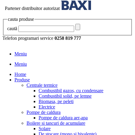
Partener distribuitor autorizat
cauta produse
caută
Telefon programari service
0258 819 777
Meniu
Meniu
Home
Produse
Centrale termice
Combustibil gazos, cu condensare
Combustibil solid, pe lemne
Biomasa, pe peleti
Electrice
Pompe de caldura
Pompe de caldura aer-apa
Boilere si tancuri de acumulare
Solare
De stocare (mono si bivalente)