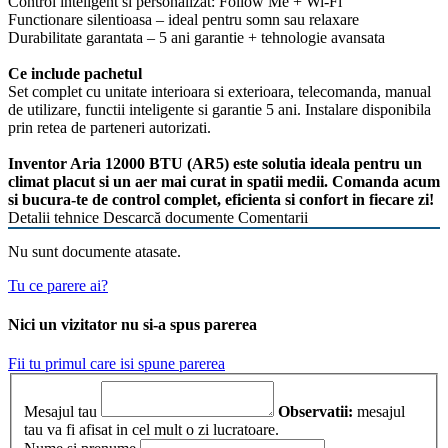
Control inteligent si personalizat: Follow Me + Wi-Fi
Functionare silentioasa – ideal pentru somn sau relaxare
Durabilitate garantata – 5 ani garantie + tehnologie avansata
Ce include pachetul
Set complet cu unitate interioara si exterioara, telecomanda, manual
de utilizare, functii inteligente si garantie 5 ani. Instalare disponibila
prin retea de parteneri autorizati.
Inventor Aria 12000 BTU (AR5) este solutia ideala pentru un
climat placut si un aer mai curat in spatii medii. Comanda acum
si bucura-te de control complet, eficienta si confort in fiecare zi!
Detalii tehnice
Descarcă documente
Comentarii
Nu sunt documente atasate.
Tu ce parere ai?
Nici un vizitator nu si-a spus parerea
Fii tu primul care isi spune parerea
Mesajul tau
Observatii:
mesajul
tau va fi afisat in cel mult o zi lucratoare.