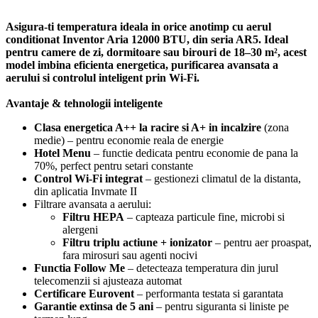
Asigura-ti temperatura ideala in orice anotimp cu aerul
conditionat Inventor Aria 12000 BTU, din seria AR5. Ideal
pentru camere de zi, dormitoare sau birouri de 18–30 m², acest
model imbina eficienta energetica, purificarea avansata a
aerului si controlul inteligent prin Wi-Fi.
Avantaje & tehnologii inteligente
Clasa energetica A++ la racire si A+ in incalzire
(zona
medie) – pentru economie reala de energie
Hotel Menu
– functie dedicata pentru economie de pana la
70%, perfect pentru setari constante
Control Wi-Fi integrat
– gestionezi climatul de la distanta,
din aplicatia Invmate II
Filtrare avansata a aerului:
Filtru HEPA
– capteaza particule fine, microbi si
alergeni
Filtru triplu actiune + ionizator
– pentru aer proaspat,
fara mirosuri sau agenti nocivi
Functia Follow Me
– detecteaza temperatura din jurul
telecomenzii si ajusteaza automat
Certificare Eurovent
– performanta testata si garantata
Garantie extinsa de 5 ani
– pentru siguranta si liniste pe