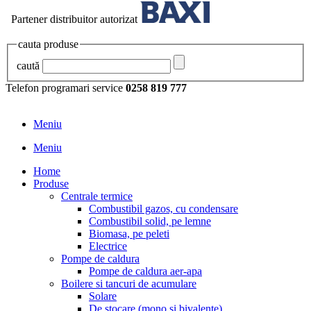
Partener distribuitor autorizat
cauta produse
caută
Telefon programari service
0258 819 777
Meniu
Meniu
Home
Produse
Centrale termice
Combustibil gazos, cu condensare
Combustibil solid, pe lemne
Biomasa, pe peleti
Electrice
Pompe de caldura
Pompe de caldura aer-apa
Boilere si tancuri de acumulare
Solare
De stocare (mono si bivalente)