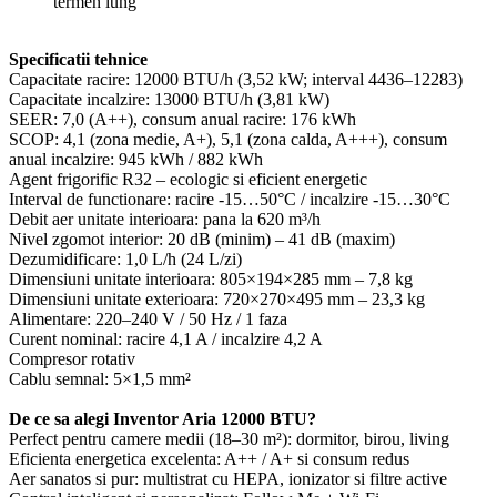
termen lung
Specificatii tehnice
Capacitate racire: 12000 BTU/h (3,52 kW; interval 4436–12283)
Capacitate incalzire: 13000 BTU/h (3,81 kW)
SEER: 7,0 (A++), consum anual racire: 176 kWh
SCOP: 4,1 (zona medie, A+), 5,1 (zona calda, A+++), consum
anual incalzire: 945 kWh / 882 kWh
Agent frigorific R32 – ecologic si eficient energetic
Interval de functionare: racire -15…50°C / incalzire -15…30°C
Debit aer unitate interioara: pana la 620 m³/h
Nivel zgomot interior: 20 dB (minim) – 41 dB (maxim)
Dezumidificare: 1,0 L/h (24 L/zi)
Dimensiuni unitate interioara: 805×194×285 mm – 7,8 kg
Dimensiuni unitate exterioara: 720×270×495 mm – 23,3 kg
Alimentare: 220–240 V / 50 Hz / 1 faza
Curent nominal: racire 4,1 A / incalzire 4,2 A
Compresor rotativ
Cablu semnal: 5×1,5 mm²
De ce sa alegi Inventor Aria 12000 BTU?
Perfect pentru camere medii (18–30 m²): dormitor, birou, living
Eficienta energetica excelenta: A++ / A+ si consum redus
Aer sanatos si pur: multistrat cu HEPA, ionizator si filtre active