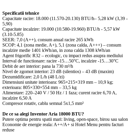
Specificatii tehnice
Capacitate racire: 18.000 (11.570-20.130) BTU/h– 5,28 kW (3,39 -
5,90)
Capacitate incalzire: 19.000 (10.580-19.960) BTU/h - 5,57 kW
(3.10-5.85)
SEER: 7,0 (A++), consum anual racire 265 kWh
SCOP: 4,1 (zona medie, A+), 5,1 (zona calda, A+++) – consum
incalzire medie 1401 kWh/an, in zona calda 1308 kWh/an
Agent frigorific R32 – ecologic, cu impact redus asupra mediului
Interval de functionare: racire -15…50°C, incalzire -15…30°C
Debit de aer interior: pana la 730 m³/h
Nivel de zgomot interior: 23 dB (silentios) – 43 dB (maxim)
Dezumidificare: 2,0 L/h (48 L/zi)
Dimensiuni unitate interioara: 965×215×319 mm – 10,9 kg;
exterioara: 805×330×554 mm – 33,5 kg
Alimentare: 220–240 V / 50 Hz / 1 faza; curent racire 6,70 A,
incalzire 6,50 A
Compresor rotativ, cablu semnal 5x1,5 mm²
De ce sa alegi Inventor Aria 18000 BTU?
Putere optima pentru spatii mari: living, open-space, birou sau salon
Economie de energie reala: A++/A+ si Hotel Menu pentru facturi
reduse