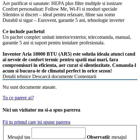
Aer purificat si sanatate: HEPA plus filtre multiple si ionizare
Confort personalizat: Follow Me, Wi-Fi si moduri speciale
Silentios si discret – ideal pentru relaxare, filme sau somn
Durabil si sigur – Eurovent, garantie 5 ani, tehnologie inverter
Ce include pachetul
Un pachet complet: unitati interior/exterior, telecomanda, manual,
garantie 5 ani si suport pentru instalare profesionala.
Inventor Aria 18000 BTU (AR5) este solutia ideala atunci cand
ai nevoie de confort termic pentru spatii mai mari, fara
compromisuri in eficienta, aer curat si silentiozitate. Comanda-l
acum si bucura-te de climatul perfect in orice sezon!
Detalii tehnice
Descarcă documente
Comentarii
Nu sunt documente atasate.
Tu ce parere ai?
Nici un vizitator nu si-a spus parerea
Fii tu primul care isi spune parerea
Mesajul tau
Observatii:
mesajul