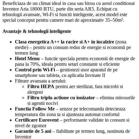
Beneficiaza de un climat ideal in casa sau birou cu aerul conditionat
Inventor Aria 18000 BTU, parte din seria AR5. Echipat cu
tehnologii avansate, Wi-Fi si functii inteligente, acest model este
special conceput pentru camere mari de aproximativ 35–50m².
Avantaje & tehnologii inteligente
Clasa energetica A++ la racire si A+ in incalzire
(zona
medie) – pentru un consum redus de energie si economii pe
termen lung
Hotel Menu
– functie speciala pentru economii de energie de
pana la 70%, ideala pentru setari constante si eficiente
Control prin Wi-Fi
– gestionezi usor aparatul de pe
smartphone sau tableta, cu aplicatia Invmate II
Filtrare avansata a aerului:
Filtru HEPA
pentru aer sterilizat, fara microbi si
alergeni
Filtru triplu actiune cu ionizator
– elimina mirosurile
si agentii nocivi
Functia Follow Me
– senzor pe telecomanda detecteaza
temperatura din zona ta si ajusteaza automat confortul
Certificare Eurovent
– performante validate in consum si
nivel de zgomot
Garantie de 5 ani
– fiabilitate pe termen lung, sustinuta de
Inventor