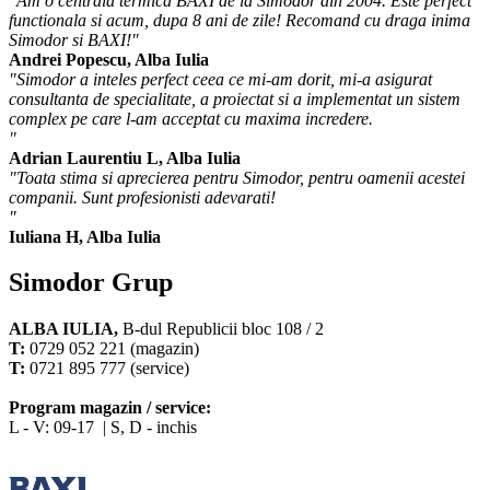
"Am o centrala termica BAXI de la Simodor din 2004. Este perfect
functionala si acum, dupa 8 ani de zile! Recomand cu draga inima
Simodor si BAXI!"
Andrei Popescu, Alba Iulia
"Simodor a inteles perfect ceea ce mi-am dorit, mi-a asigurat
consultanta de specialitate, a proiectat si a implementat un sistem
complex pe care l-am acceptat cu maxima incredere.
"
Adrian Laurentiu L, Alba Iulia
"Toata stima si aprecierea pentru Simodor, pentru oamenii acestei
companii. Sunt profesionisti adevarati!
"
Iuliana H, Alba Iulia
Simodor Grup
ALBA IULIA,
B-dul Republicii bloc 108 / 2
T:
0729 052 221 (magazin)
T:
0721 895 777 (service)
Program magazin / service:
L - V: 09-17 | S, D - inchis