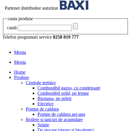
Partener distribuitor autorizat
cauta produse
caută
Telefon programari service
0258 819 777
Meniu
Meniu
Home
Produse
Centrale termice
Combustibil gazos, cu condensare
Combustibil solid, pe lemne
Biomasa, pe peleti
Electrice
Pompe de caldura
Pompe de caldura aer-apa
Boilere si tancuri de acumulare
Solare
De stocare (mono si bivalente)